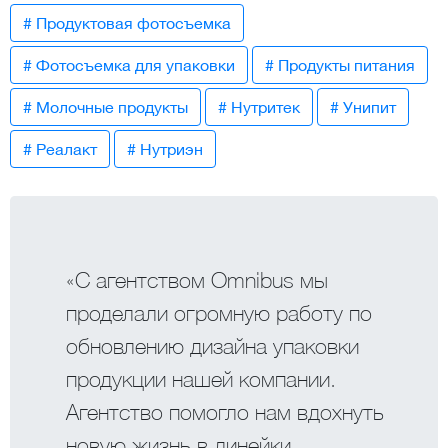
# Продуктовая фотосъемка
# Фотосъемка для упаковки
# Продукты питания
# Молочные продукты
# Нутритек
# Унипит
# Реалакт
# Нутриэн
«С агентством Omnibus мы
проделали огромную работу по
обновлению дизайна упаковки
продукции нашей компании.
Агентство помогло нам вдохнуть
новую жизнь в линейки