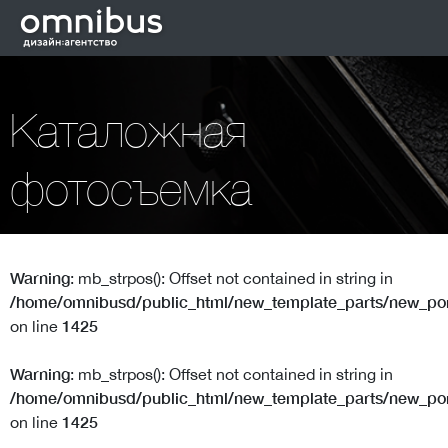
Каталожная
фотосъемка
Warning
: mb_strpos(): Offset not contained in string in
/home/omnibusd/public_html/new_template_parts/new_port
1425
on line
Warning
: mb_strpos(): Offset not contained in string in
/home/omnibusd/public_html/new_template_parts/new_port
1425
on line