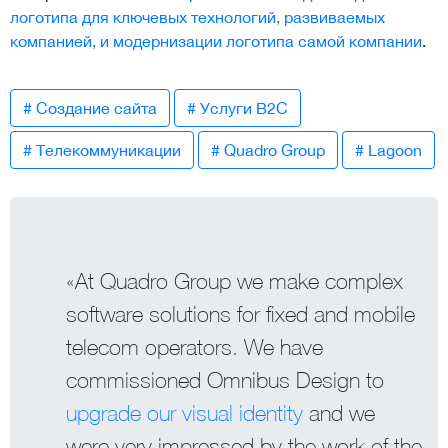
логотипа для ключевых технологий, развиваемых
компанией, и модернизации логотипа самой компании
.
# Создание сайта
# Услуги B2C
# Телекоммуникации
# Quadro Group
# Lagoon
«At Quadro Group we make complex
software solutions for fixed and mobile
telecom operators. We have
commissioned Omnibus Design to
upgrade our visual identity
and we
were very impressed by the work of the