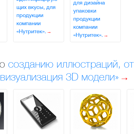
для дизайна
щих вкусы, для
упаковки
продукции
продукции
компании
компании
«Нутритек».
«Нутритек».
по
созданию иллюстраций, от
 визуализация 3D модели»