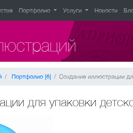
тстве
Портфолио
Услуги
Новости
Бл
люстраций
й
Портфолио [6]
Создание иллюстрации для
ции для упаковки детског