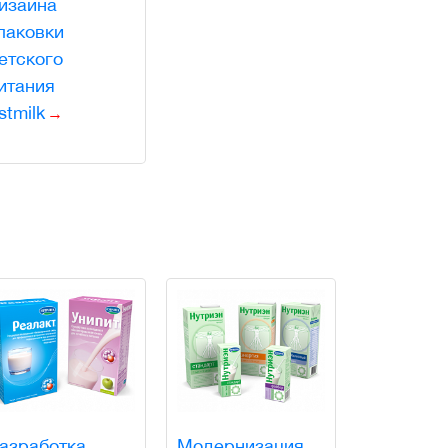
изайна
паковки
етского
итания
stmilk
азработка
Модернизация