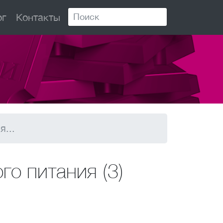
ог
Контакты
...
о питания (3)