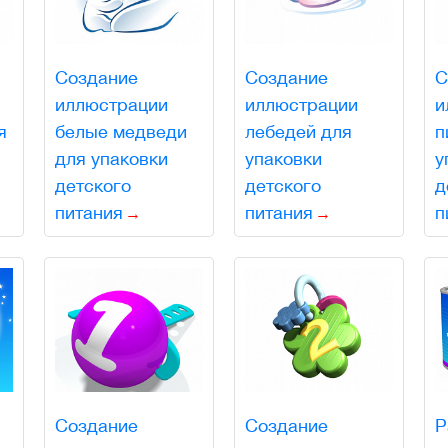
Создание
Создание
С
иллюстрации
иллюстрации
и
я
белые медведи
лебедей для
п
для упаковки
упаковки
у
детского
детского
д
питания
питания
п
Создание
Создание
Р