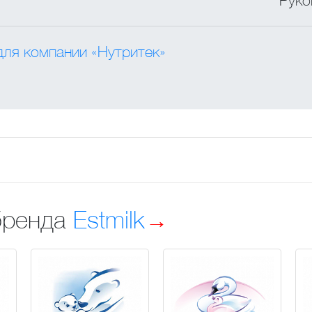
Руко
для компании «Нутритек»
бренда
Estmilk