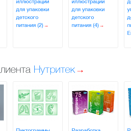
иллюстрации
иллюстрации
д
для упаковки
для упаковки
у
детского
детского
д
питания (2)
питания (4)
п
E
клиента
Нутритек
Пиктограммы
Разработка
Р