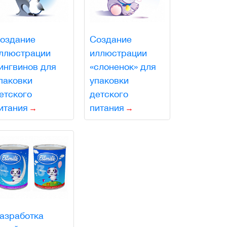
оздание
Создание
ллюстрации
иллюстрации
ингвинов для
«слоненок» для
паковки
упаковки
етского
детского
итания
питания
азработка