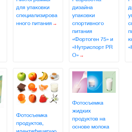
для упаковки
дизайна
д
специализирова
упаковки
у
нного питания
спортивного
с
питания
п
«Фортоген 75» и
к
«Нутриспорт PR
«
O»
Фотосъемка
жидких
Фотосъемка
продуктов на
продуктов,
основе молока
идентифицирую