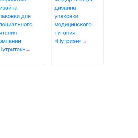
изайна
дизайна
паковки для
упаковки
пециального
медицинского
итания
питания
омпании
«Нутриэн»
Нутритек»