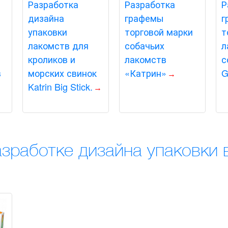
Разработка
Разработка
Р
дизайна
графемы
г
упаковки
торговой марки
т
лакомств для
собачьих
л
кроликов и
лакомств
с
в
морских свинок
«Катрин»
G
Katrin Big Stick.
азработке дизайна упаковки 