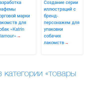
азработка
Создание серии
рафемы
иллюстраций с
орговой марки
бренд-
акомств для
персонажем для
обак «Katrin
упаковки
lamour»
собачих
лакомств
в категории «товары