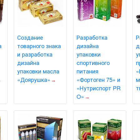
Создание
Разработка
Р
а
товарного знака
дизайна
д
и разработка
упаковки
у
дизайна
спортивного
п
упаковки масла
питания
«
«Доярушка»
«Фортоген 75» и
м
«Нутриспорт PR
т
O»