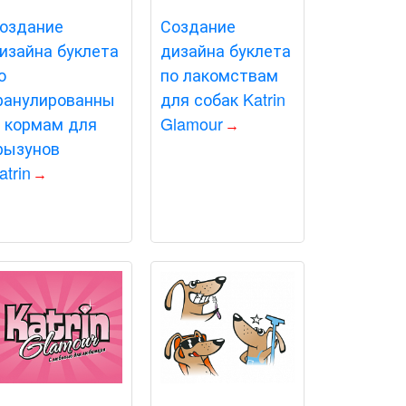
оздание
Создание
изайна буклета
дизайна буклета
о
по лакомствам
ранулированны
для собак Katrin
 кормам для
Glamour
рызунов
atrin