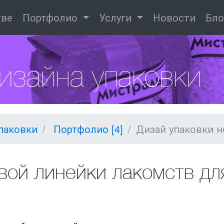
тве
Портфолио
Услуги
Новости
Бло
изайна упаковки
упаковки
Портфолио [4]
Дизай упаковки н
вой линейки лакомств для