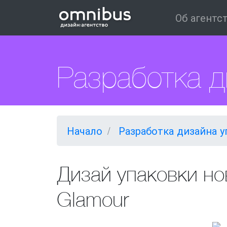
Об агентс
Разработка д
Начало
Разработка дизайна 
Дизай упаковки но
Glamour