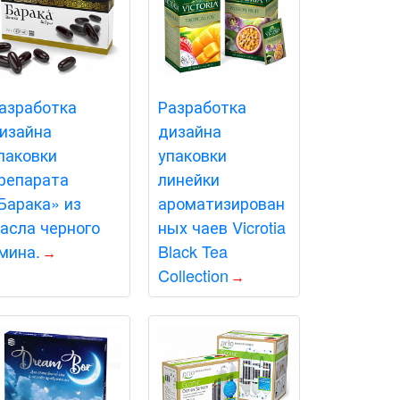
азработка
Разработка
изайна
дизайна
паковки
упаковки
репарата
линейки
Барака» из
ароматизирован
асла черного
ных чаев Vicrotia
мина.
Black Tea
Collection