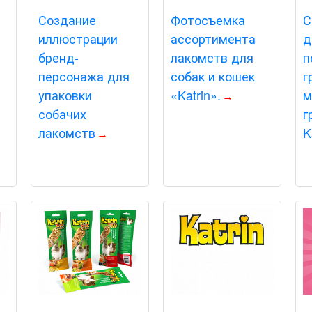
Создание
Фотосъемка
С
иллюстрации
ассортимента
д
бренд-
лакомств для
п
персонажа для
собак и кошек
г
упаковки
«Katrin».
м
собачих
г
лакомств
K