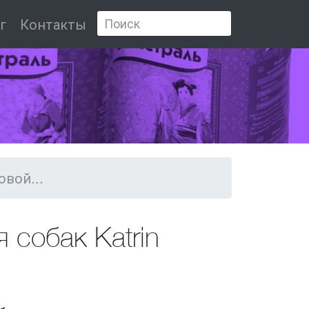
г
Контакты
овой...
 собак Katrin