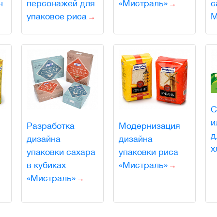
н
персонажей для
«Мистраль»
с
упаковое риса
М
С
и
Разработка
Модернизация
д
дизайна
дизайна
х
упаковки сахара
упаковки риса
в кубиках
«Мистраль»
«Мистраль»