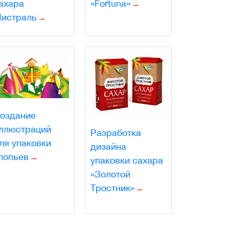
ахара
«Fortuna»
истраль
оздание
ллюстраций
Разработка
ля упаковки
дизайна
лопьев
упаковки сахара
«Золотой
Тростник»