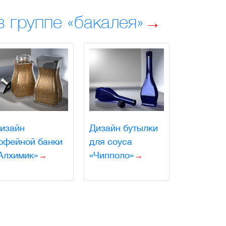
 группе «бакалея»
изайн
Дизайн бутылки
офейной банки
для соуса
Алхимик»
«Чипполо»