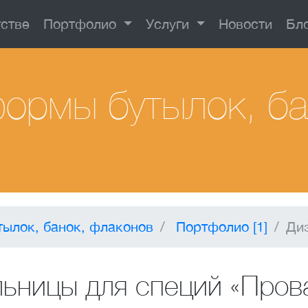
тстве
Портфолио
Услуги
Новости
Бл
ормы бутылок, ба
ылок, банок, флаконов
Портфолио [1]
Ди
ьницы для специй «Пров