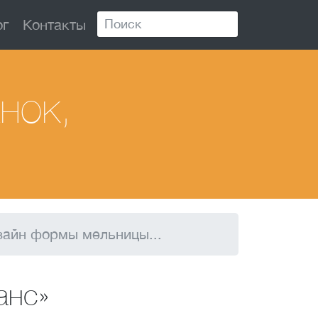
ог
Контакты
нок,
зайн формы мельницы...
анс»