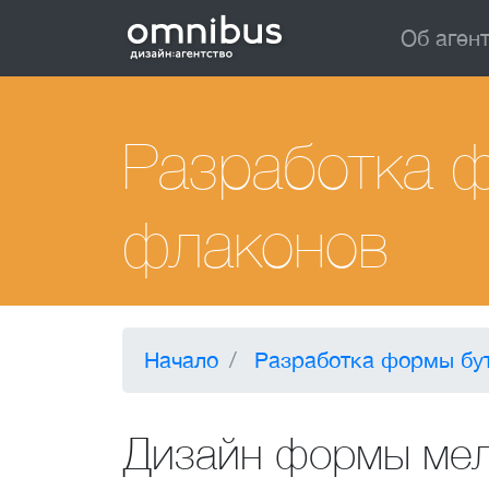
Об аген
Разработка ф
флаконов
Начало
Разработка формы бут
Дизайн формы мел