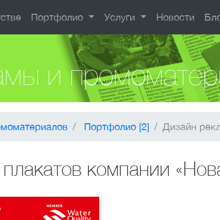
тстве
Портфолио
Услуги
Новости
Бл
амы и промоматер
омоматериалов
Портфолио [2]
Дизайн рекл
плакатов компании «Нов