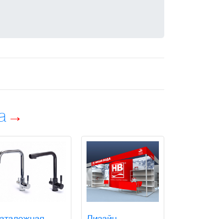
а
аталожная
Дизайн