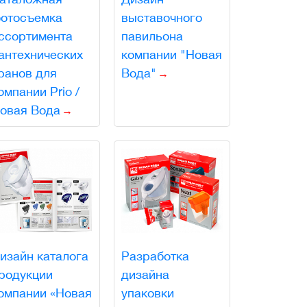
отосъемка
выставочного
ссортимента
павильона
антехнических
компании "Новая
ранов для
Вода"
омпании Prio /
овая Вода
изайн каталога
Разработка
родукции
дизайна
омпании «Новая
упаковки