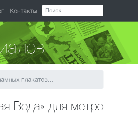
ог
Контакты
иалов
амных плакатов...
ая Вода» для метро