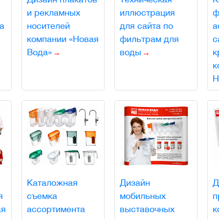
и рекламных
иллюстрация
ф
а
носителей
для сайта по
а
компании «Новая
фильтрам для
с
Вода»
воды
к
к
Н
Каталожная
Дизайн
Д
я
съемка
мобильных
п
ая
ассортимента
выставочных
к