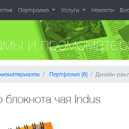
тстве
Портфолио
Услуги
Новости
Бл
амы и промоматер
омоматериалов
Портфолио [6]
Дизайн ракл
 блокнота чая Indus