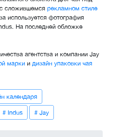
н с сложившемся
рекламном стиле
аза используется фотография
ndus. На последней обложке
чества агентства и компании Jay
ой марки
и
дизайн упаковки чая
йн календаря
# Indus
# Jay