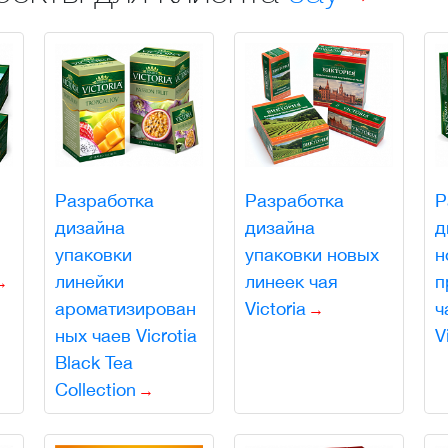
Разработка
Разработка
Р
дизайна
дизайна
д
упаковки
упаковки новых
н
линейки
линеек чая
п
ароматизирован
Victoria
ч
ных чаев Vicrotia
V
Black Tea
Collection