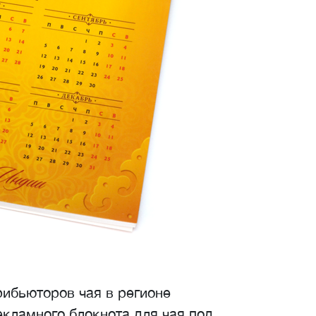
рибьюторов чая в регионе
екламного блокнота для чая под