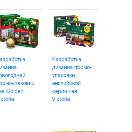
азработка
Разработка
изайна
дизайна промо-
овогодней
упаковки
ромоупаковки
английской
ая Golden
серии чая
ictoria
Victoria