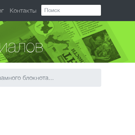
ог
Контакты
иалов
амного блокнота...