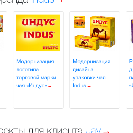
в
Модернизация
Модернизация
Р
логотипа
дизайна
д
торговой марки
упаковки чая
п
чая «Индус»
Indus
«
оекты для клиента
Jay