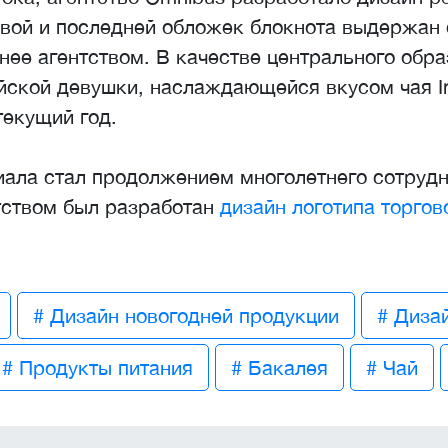
ервой и последней обложек блокнота выдержа
нее агентством. В качестве центрального обр
ийской девушки, наслаждающейся вкусом чая I
текущий год.
ала стал продолжением многолетнего сотрудни
нтством был разработан
дизайн логотипа торгов
# Дизайн новогодней продукции
# Диза
# Продукты питания
# Бакалея
# Чай