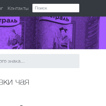
ог
Контакты
го знака...
вки чая