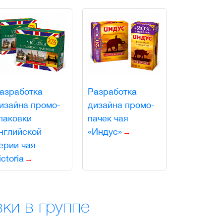
азработка
Разработка
изайна промо-
дизайна промо-
паковки
пачек чая
нглийской
«Индус»
ерии чая
ictoria
ки в группе