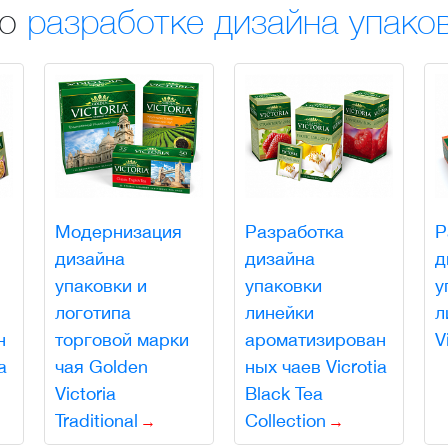
по
разработке дизайна упаков
Модернизация
Разработка
Р
дизайна
дизайна
д
упаковки и
упаковки
у
логотипа
линейки
л
н
торговой марки
ароматизирован
V
a
чая Golden
ных чаев Vicrotia
Victoria
Black Tea
Traditional
Collection