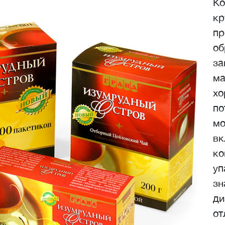
Ко
кр
пр
об
за
ма
хо
по
мо
вк
ко
уп
зн
ди
от