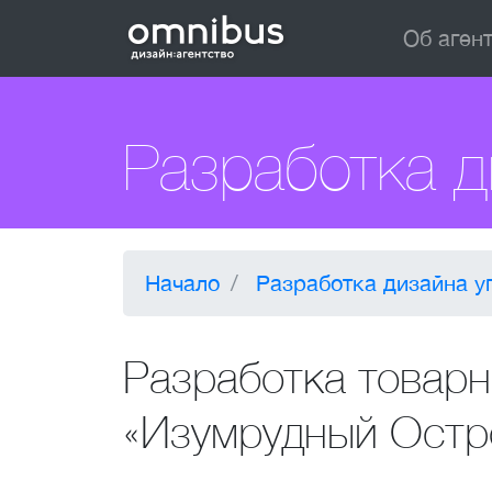
Об аген
Разработка д
Начало
Разработка дизайна у
Разработка товарн
«Изумрудный Остр