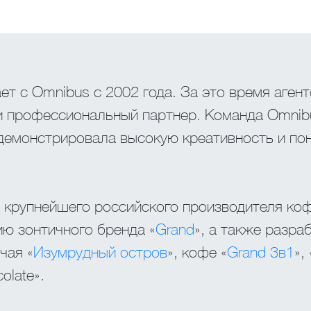
ет с Omnibus c 2002 года. За это время аген
 и профессиональный партнер. Команда Omnib
демонстрировала высокую креативность и по
 крупнейшего российского производителя коф
ю зонтичного бренда «
Grand
», а также разра
чая «
Изумрудный остров
», кофе «
Grand 3в1
», 
olate».