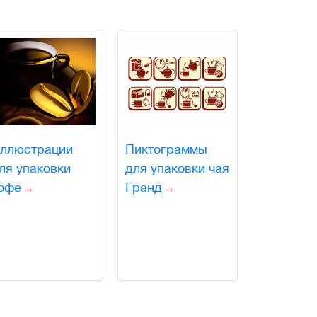
ллюстрации
Пиктограммы
ля упаковки
для упаковки чая
офе
Гранд