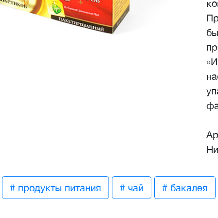
ко
Пр
бы
пр
«И
на
уп
фа
Ар
Ни
# продукты питания
# чай
# бакалея