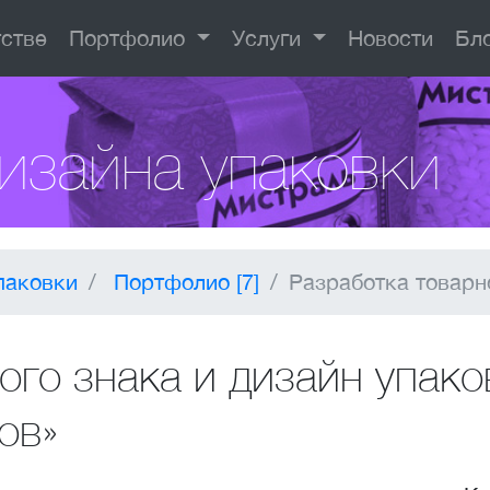
тстве
Портфолио
Услуги
Новости
Бл
изайна упаковки
паковки
Портфолио [7]
Разработка товарно
ого знака и дизайн упако
ов»